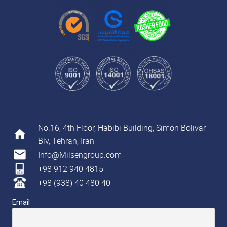
No.16, 4th Floor, Habibi Building, Simon Bolivar
home
Blv, Tehran, Iran
mail
Info@Milsengroup.com
+98 912 940 4815
+98 (938) 40 480 40
Email