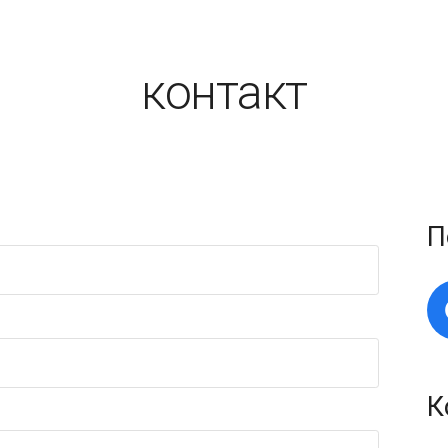
контакт
П
К