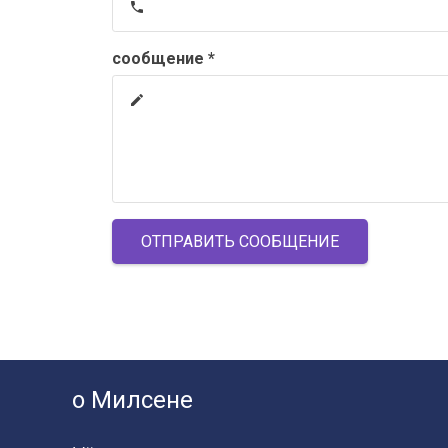
phone
сообщение *
create
ОТПРАВИТЬ СООБЩЕНИЕ
о Милсене