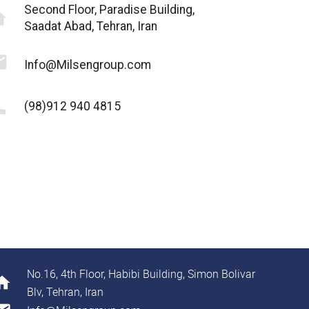
Second Floor, Paradise Building,
me
Saadat Abad, Tehran, Iran
il
Info@Milsengroup.com
ne
(98)912 940 4815
No.16, 4th Floor, Habibi Building, Simon Bolivar
ome
Blv, Tehran, Iran