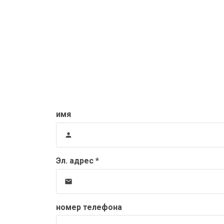
имя
person
Эл. адрес *
email
номер телефона