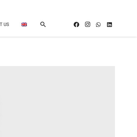
search
T US